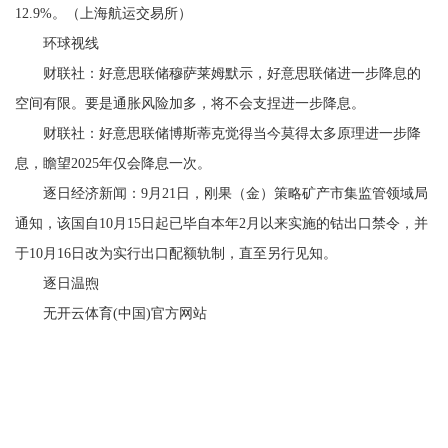
12.9%。（上海航运交易所）
环球视线
财联社：好意思联储穆萨莱姆默示，好意思联储进一步降息的
空间有限。要是通胀风险加多，将不会支捏进一步降息。
财联社：好意思联储博斯蒂克觉得当今莫得太多原理进一步降
息，瞻望2025年仅会降息一次。
逐日经济新闻：9月21日，刚果（金）策略矿产市集监管领域局
通知，该国自10月15日起已毕自本年2月以来实施的钴出口禁令，并
于10月16日改为实行出口配额轨制，直至另行见知。
逐日温煦
无开云体育(中国)官方网站