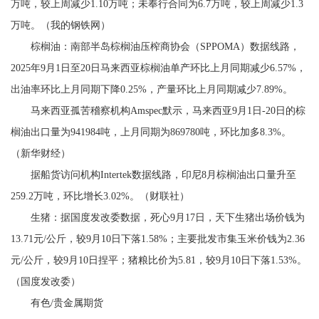
万吨，较上周减少1.10万吨；未奉行合同为6.7万吨，较上周减少1.3
万吨。（我的钢铁网）
棕榈油：南部半岛棕榈油压榨商协会（SPPOMA）数据线路，
2025年9月1日至20日马来西亚棕榈油单产环比上月同期减少6.57%，
出油率环比上月同期下降0.25%，产量环比上月同期减少7.89%。
马来西亚孤苦稽察机构Amspec默示，马来西亚9月1日-20日的棕
榈油出口量为941984吨，上月同期为869780吨，环比加多8.3%。
（新华财经）
据船货访问机构Intertek数据线路，印尼8月棕榈油出口量升至
259.2万吨，环比增长3.02%。（财联社）
生猪：据国度发改委数据，死心9月17日，天下生猪出场价钱为
13.71元/公斤，较9月10日下落1.58%；主要批发市集玉米价钱为2.36
元/公斤，较9月10日捏平；猪粮比价为5.81，较9月10日下落1.53%。
（国度发改委）
有色/贵金属期货