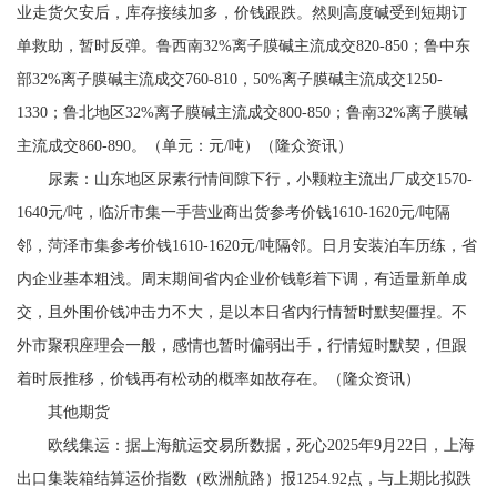
业走货欠安后，库存接续加多，价钱跟跌。然则高度碱受到短期订
单救助，暂时反弹。鲁西南32%离子膜碱主流成交820-850；鲁中东
部32%离子膜碱主流成交760-810，50%离子膜碱主流成交1250-
1330；鲁北地区32%离子膜碱主流成交800-850；鲁南32%离子膜碱
主流成交860-890。（单元：元/吨）（隆众资讯）
尿素：山东地区尿素行情间隙下行，小颗粒主流出厂成交1570-
1640元/吨，临沂市集一手营业商出货参考价钱1610-1620元/吨隔
邻，菏泽市集参考价钱1610-1620元/吨隔邻。日月安装泊车历练，省
内企业基本粗浅。周末期间省内企业价钱彰着下调，有适量新单成
交，且外围价钱冲击力不大，是以本日省内行情暂时默契僵捏。不
外市聚积座理会一般，感情也暂时偏弱出手，行情短时默契，但跟
着时辰推移，价钱再有松动的概率如故存在。（隆众资讯）
其他期货
欧线集运：据上海航运交易所数据，死心2025年9月22日，上海
出口集装箱结算运价指数（欧洲航路）报1254.92点，与上期比拟跌