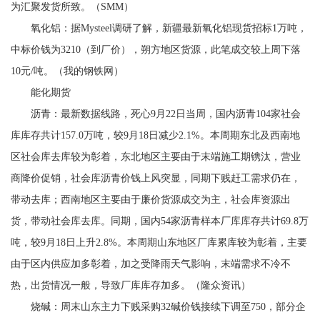
为汇聚发货所致。（SMM）
氧化铝：据Mysteel调研了解，新疆最新氧化铝现货招标1万吨，
中标价钱为3210（到厂价），朔方地区货源，此笔成交较上周下落
10元/吨。（我的钢铁网）
能化期货
沥青：最新数据线路，死心9月22日当周，国内沥青104家社会
库库存共计157.0万吨，较9月18日减少2.1%。本周期东北及西南地
区社会库去库较为彰着，东北地区主要由于末端施工期镌汰，营业
商降价促销，社会库沥青价钱上风突显，同期下贱赶工需求仍在，
带动去库；西南地区主要由于廉价货源成交为主，社会库资源出
货，带动社会库去库。同期，国内54家沥青样本厂库库存共计69.8万
吨，较9月18日上升2.8%。本周期山东地区厂库累库较为彰着，主要
由于区内供应加多彰着，加之受降雨天气影响，末端需求不冷不
热，出货情况一般，导致厂库库存加多。（隆众资讯）
烧碱：周末山东主力下贱采购32碱价钱接续下调至750，部分企