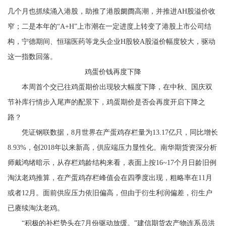
几个月也抓续涌入港股，助推了港股阛阓高潮，并推进AH股溢价收
窄；二是本年的“A+H”上市潮在一定进度上转变了港股上市公司结
构，宁德期间、恒瑞医药等龙头企业H股较A股溢价幅度较大，驱动
这一指数回落。
鸡蛋价钱再度下降
本周首个交已往鸡蛋期价出现较大幅度下降，在中秋、国庆双
节补库行情步入尾声的配景下，鸡蛋期价是否会再度开启下降之
路？
凭证钢联数据，8月世界在产蛋鸡存栏量为13.17亿只，同比增长
8.93%，创2018年以来新高，供应端压力显性化。南华期货资深分析
师戴鸿绪暗示，从存栏鸡龄结构来看，表面上按16~17个月日龄旧例
淘汰老鸡推算，在产蛋鸡存栏峰值会在四季度出现，粗略率在11月
或者12月。面前供应压力依旧偏高，但由于衍生利润偏差，衍生户
已赓续淘汰老鸡。
“积极的补栏势头在7月份驱动放缓。”建信期货农产物连系员洪