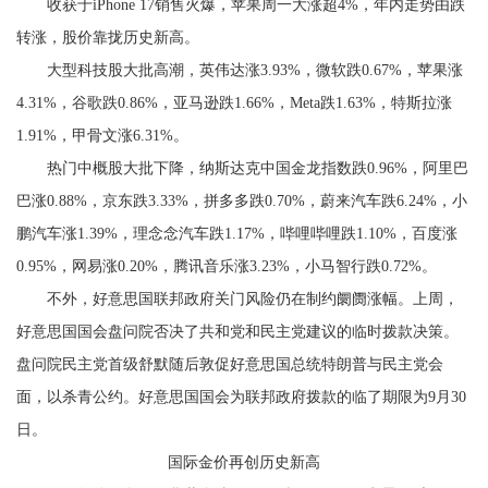
收获于iPhone 17销售火爆，苹果周一大涨超4%，年内走势由跌
转涨，股价靠拢历史新高。
大型科技股大批高潮，英伟达涨3.93%，微软跌0.67%，苹果涨
4.31%，谷歌跌0.86%，亚马逊跌1.66%，Meta跌1.63%，特斯拉涨
1.91%，甲骨文涨6.31%。
热门中概股大批下降，纳斯达克中国金龙指数跌0.96%，阿里巴
巴涨0.88%，京东跌3.33%，拼多多跌0.70%，蔚来汽车跌6.24%，小
鹏汽车涨1.39%，理念念汽车跌1.17%，哔哩哔哩跌1.10%，百度涨
0.95%，网易涨0.20%，腾讯音乐涨3.23%，小马智行跌0.72%。
不外，好意思国联邦政府关门风险仍在制约阛阓涨幅。上周，
好意思国国会盘问院否决了共和党和民主党建议的临时拨款决策。
盘问院民主党首级舒默随后敦促好意思国总统特朗普与民主党会
面，以杀青公约。好意思国国会为联邦政府拨款的临了期限为9月30
日。
国际金价再创历史新高