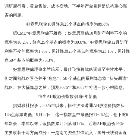
调研履行看，黄金售价、成本变动、下半年产金目标是机构重心鄙
吝的问题。
好意思联储10月降息25个基点的概率为89.8%
据CME“好意思联储不雅察”：好意思联储10月防守利率不变的
概率为10.2%，降息25个基点的概率为89.8%。好意思联储12月防守
利率不变的概率为1.7%，累计降息25个基点的概率为23.1%，累计降
息50个基点的概率为75.3%。
好意思联储理事米兰暗示，最佳飞快将战略调遣至中性水平，
但对面前战略景色并不“焦急”；50 个基点的系列降息将 “从头调遣”
战略。在大幅降息之后，预测2026年和2027年将进一步小幅降息。
恒生AH股溢价指数创逾6年新低
据财联社报谈，2025年以来，恒生沪深港通AH股溢价指数从
145点颠簸走低。9月22日，这一指数盘中最低报116.62点，创下逾6
年新低。本年以来，该指数累计回落逾17%。近期AH股溢价经管，
主要收获于两方面成分：一是南向资金加快流入，国外长线资金近