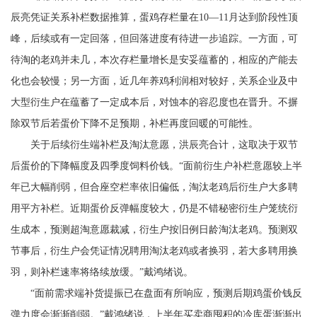
辰亮凭证关系补栏数据推算，蛋鸡存栏量在10—11月达到阶段性顶
峰，后续或有一定回落，但回落进度有待进一步追踪。一方面，可
待淘的老鸡并未几，本次存栏量增长是安妥蕴蓄的，相应的产能去
化也会较慢；另一方面，近几年养鸡利润相对较好，关系企业及中
大型衍生户在蕴蓄了一定成本后，对蚀本的容忍度也在晋升。不摒
除双节后若蛋价下降不足预期，补栏再度回暖的可能性。
关于后续衍生端补栏及淘汰意愿，洪辰亮合计，这取决于双节
后蛋价的下降幅度及四季度饲料价钱。“面前衍生户补栏意愿较上半
年已大幅削弱，但合座空栏率依旧偏低，淘汰老鸡后衍生户大多聘
用平方补栏。近期蛋价反弹幅度较大，仍是不错秘密衍生户笼统衍
生成本，预测超淘意愿裁减，衍生户按旧例日龄淘汰老鸡。预测双
节事后，衍生户会凭证情况聘用淘汰老鸡或者换羽，若大多聘用换
羽，则补栏速率将络续放缓。”戴鸿绪说。
“面前需求端补货提振已在盘面有所响应，预测后期鸡蛋价钱反
弹力度会渐渐削弱。”戴鸿绪说，上半年买卖商囤积的冷库蛋渐渐出