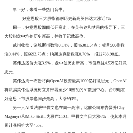
早上好，来看一些热门音书。
好意思股三大股指都创历史新高英伟达大涨近4%
周一，好意思股阛阓低开高走，在英伟达和苹果的指导下，三
大股指盘中均创历史新高，并收于记载高位。
戒指收盘，谈琼斯指数涨0.14%，报46381.54点；标普500指数
涨0.44%，报6693.75点；纳斯达克指数涨0.70%，报22788.98点。
英伟达股价大涨3.9%，盘中创历史新高，市值靠拢4.5万亿好意
思元。
英伟达周一布告将向OpenAI投资最高1000亿好意思元，OpenAI
将哄骗英伟达系统树立并部署至少10吉瓦的AI数据中心。台积电在
好意思上市股票也同步走高，大涨约3%。
另一只AI看法股甲骨文也在周一高潮，此前公司布告晋升Clay
Magouyrk和Mike Sicilia为联席CEO。甲骨文当日大涨6%，使其本月
累计涨幅扩大至45%。