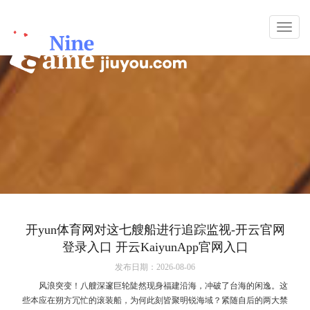
Toggl
naviga
开yun体育网对这七艘船进行追踪监视-开云官网
登录入口 开云KaiyunApp官网入口
发布日期：2026-08-06
风浪突变！八艘深邃巨轮陡然现身福建沿海，冲破了台海的闲逸。这
些本应在朔方冗忙的滚装船，为何此刻皆聚明锐海域？紧随自后的两大禁