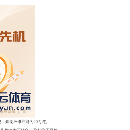
，氨纶纤维产能为20万吨。