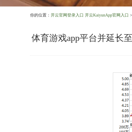
你的位置：
开云官网登录入口 开云KaiyunApp官网入口
体育游戏app平台并延长至