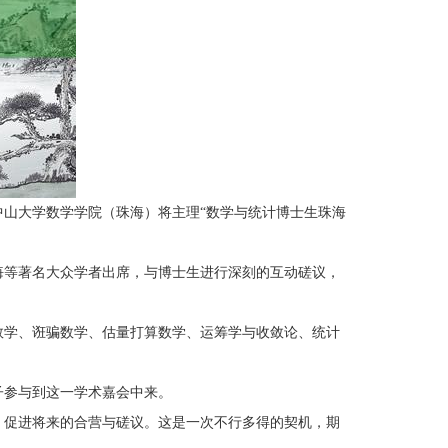
，中山大学数学学院（珠海）将主理“数学与统计博士生珠海
悔等著名大众学者出席，与博士生进行深刻的互动磋议，
数学、诳骗数学、估量打算数学、运筹学与收敛论、统计
子参与到这一学术嘉会中来。
，促进将来的合营与磋议。这是一次不行多得的契机，期