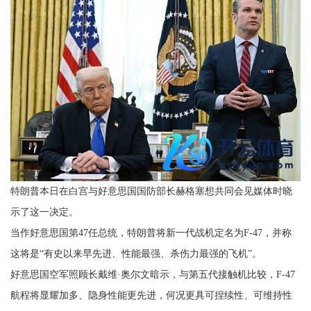
特朗普本日在白宫与好意思国国防部长赫格塞想共同会见媒体时晓
示了这一决定。
当作好意思国第47任总统，特朗普将新一代战机定名为F-47，并称
这将是“有史以来早先进、性能最强、杀伤力最强的飞机”。
好意思国空军照顾长戴维·奥尔文暗示，与第五代接触机比较，F-47
航程将显耀加多、隐身性能更先进，何况更具可捏续性、可维持性