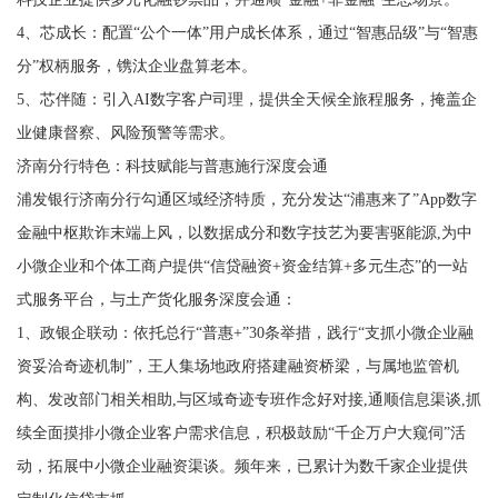
4、芯成长：配置“公个一体”用户成长体系，通过“智惠品级”与“智惠
分”权柄服务，镌汰企业盘算老本。
5、芯伴随：引入AI数字客户司理，提供全天候全旅程服务，掩盖企
业健康督察、风险预警等需求。
济南分行特色：科技赋能与普惠施行深度会通
浦发银行济南分行勾通区域经济特质，充分发达“浦惠来了”App数字
金融中枢欺诈末端上风，以数据成分和数字技艺为要害驱能源,为中
小微企业和个体工商户提供“信贷融资+资金结算+多元生态”的一站
式服务平台，与土产货化服务深度会通：
1、政银企联动：依托总行“普惠+”30条举措，践行“支抓小微企业融
资妥洽奇迹机制”，王人集场地政府搭建融资桥梁，与属地监管机
构、发改部门相关相助,与区域奇迹专班作念好对接,通顺信息渠谈,抓
续全面摸排小微企业客户需求信息，积极鼓励“千企万户大窥伺”活
动，拓展中小微企业融资渠谈。频年来，已累计为数千家企业提供