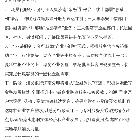
定制化信贷支抓。
2、场景化服务：分行王人集济南“泉融通”平台，线上部署“惠系
列”居品，冲破地域遏抑擢升服务直达才能；王人集泰安工信部门，
摸排融资需求并落地“推选清单”业务；王人集济宁金融部门，长远园
区、社区、街谈窥伺，开展政策宣讲并配置企业需求档案。
3、产业链服务：分行鼓励“产业+金融”形式，积极服务辖内务策相
助企业、行业龙头、要点企业等中枢企业，借助数字化线上平台，
蔓延中枢企业的上、卑劣企业客群，收场批量获客与资源整合，切
实知足长尾客群的千般化金融需求。
下一阶段，浦发银行济南分即将遵从“金融为民”奇迹，积极探索数字
金融发展旅途,全面擢升中小微企业融资服务抽象质效，勾通“千企万
户大窥伺”活动，高效精确触达客户，确保小微企业融资妥洽机制直
达雄壮企业客户需求,以总分行政策守旧与专科服务买通融资堵点难
点,以金融流水惠润实体经济和产业发展，为打造黄河流域数字经济
高地孝顺浦发力量。