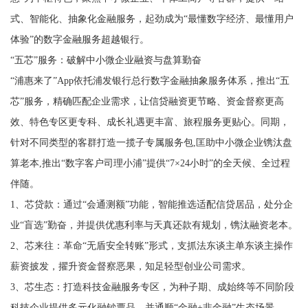
式、智能化、抽象化金融服务，起劲成为“最懂数字经济、最懂用户
体验”的数字金融服务超越银行。
“五芯”服务：破解中小微企业融资与盘算勤奋
“浦惠来了”App依托浦发银行总行数字金融抽象服务体系，推出“五
芯”服务，精确匹配企业需求，让信贷融资更节略、资金督察更高
效、特色专区更专科、成长礼遇更丰富、旅程服务更贴心。同期，
针对不同类型的客群打造一揽子专属服务包,匡助中小微企业镌汰盘
算老本,推出“数字客户司理小浦”提供“7×24小时”的全天候、全过程
伴随。
1、芯贷款：通过“会通测额”功能，智能推选适配信贷居品，处分企
业“盲选”勤奋，并提供优惠利率与天真还款有规划，镌汰融资老本。
2、芯来往：革命“无盾安全转账”形式，支抓法东谈主单东谈主操作
薪资披发，擢升资金督察恶果，知足轻型创业公司需求。
3、芯生态：打造科技金融服务专区，为种子期、成始终等不同阶段
科技企业提供多元化融钞票品，并通顺“金融+非金融”生态场景。