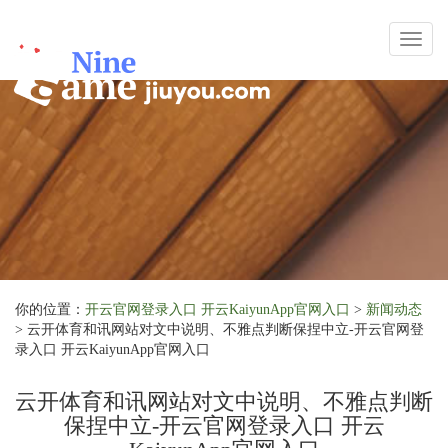
Toggl
naviga
你的位置：
开云官网登录入口 开云KaiyunApp官网入口
>
新闻动态
> 云开体育和讯网站对文中说明、不雅点判断保捏中立-开云官网登
录入口 开云KaiyunApp官网入口
云开体育和讯网站对文中说明、不雅点判断
保捏中立-开云官网登录入口 开云