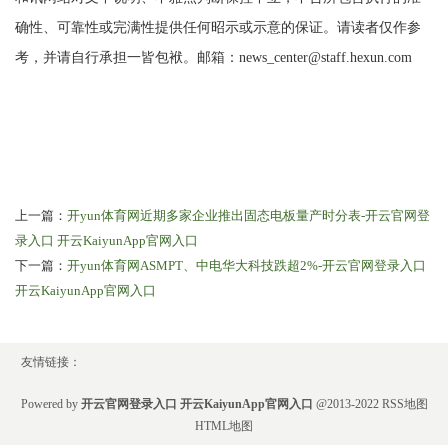
确性、可靠性或完满性提供任何昭示或示意的保证。请读者仅作参
考，并请自行承担一皆包袱。邮箱：news_center@staff.hexun.com
上一篇：
开yun体育网近期多家企业推出固态电板量产时分表-开云官网登
录入口 开云KaiyunApp官网入口
下一篇：
开yun体育网ASMPT、中电华大科技跌超2%-开云官网登录入口
开云KaiyunApp官网入口
友情链接：
Powered by
开云官网登录入口 开云KaiyunApp官网入口
@2013-2022
RSS地图
HTML地图