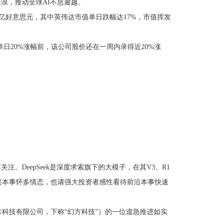
浪，推动全球AI不息逾越。
亿好意思元，其中英伟达市值单日跌幅达17%，市值挥发
单日20%涨幅前，该公司股价还在一周内录得近20%涨
。DeepSeek是深度求索旗下的大模子，在其V3、R1
兴本事怀多情态，也请强大投资者感性看待前沿本事快速
技有限公司，下称“幻方科技”）的一位遑急推进如实