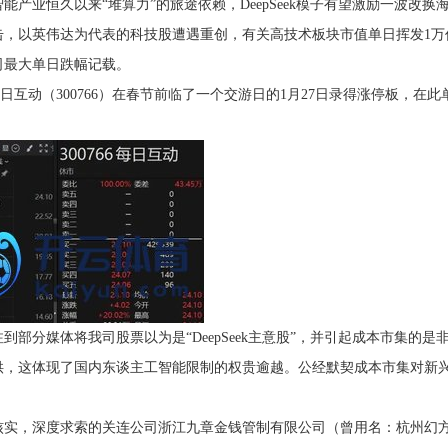
恒久以来“堆算力”的旅途依赖，DeepSeek模子有望激励一波改换海
冲击，以英伟达为代表的科技股遭遇重创，有关高技术板块市值单日挥发1万
司最大单日跌幅记载。
日互动（300766）在春节前临了一个交游日的1月27日录得涨停板，在此
媒体将我司股票以为是“DeepSeek主意股”，并引起成本市集的是非关注
供，这体现了国内东谈主工智能限制的权贵逾越。公经默契成本市集对新
，深度求索的关连公司浙江九章金钱管制有限公司（曾用名：杭州幻方科